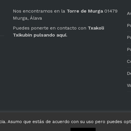
Nos encontramos en la
Torre de Murga
01479
A
Murga, Álava
P
Puedes ponerte en contacto con
Txakoli
Txikubin
pulsando aquí.
P
P
C
D
W
encia. Asumo que estás de acuerdo con su uso pero puedes op
s Reservados.
-
Amamos la Historia, por eso nuestro Txa