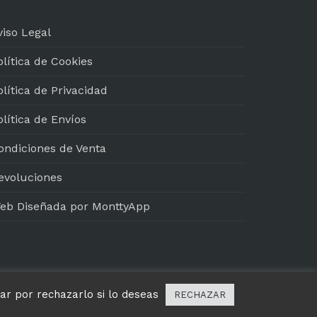
viso Legal
olítica de Cookies
olítica de Privacidad
olítica de Envíos
ondiciones de Venta
evoluciones
eb Diseñada por MonttyApp
tar por rechazarlo si lo deseas
Cookie
RECHAZAR
koli Txikubin y Brut Nature son especiales.